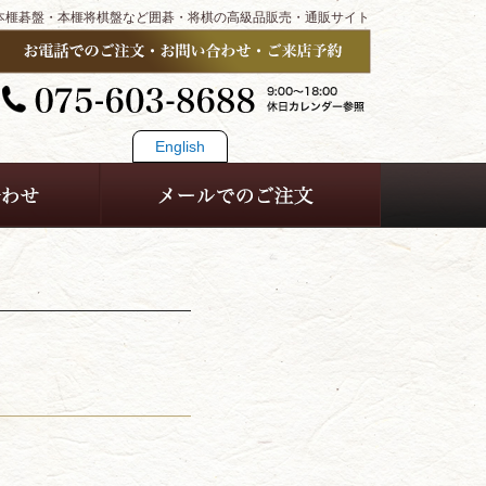
本榧碁盤・本榧将棋盤など囲碁・将棋の高級品販売・通販サイト
English