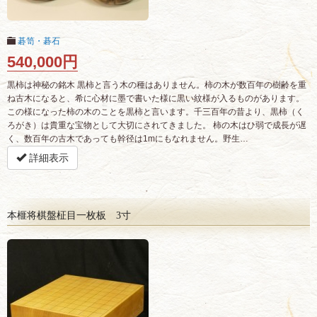
碁笥・碁石
540,000円
黒柿は神秘の銘木 黒柿と言う木の種はありません。柿の木が数百年の樹齢を重
ね古木になると、希に心材に墨で書いた様に黒い紋様が入るものがあります。
この様になった柿の木のことを黒柿と言います。千三百年の昔より、黒柿（く
ろがき）は貴重な宝物として大切にされてきました。 柿の木はひ弱で成長が遅
く、数百年の古木であっても幹径は1mにもなれません。野生…
詳細表示
本榧将棋盤柾目一枚板 3寸