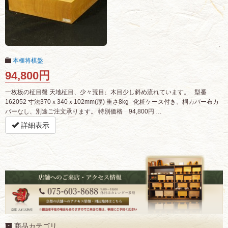
本榧将棋盤
94,800円
一枚板の柾目盤 天地柾目、少々荒目、木目少し斜め流れています。 型番
162052 寸法370ｘ340ｘ102mm(厚) 重さ8kg 化粧ケース付き、桐カバー布カ
バーなし、別途ご注文承ります。 特別価格 94,800円 …
詳細表示
商品カテゴリ