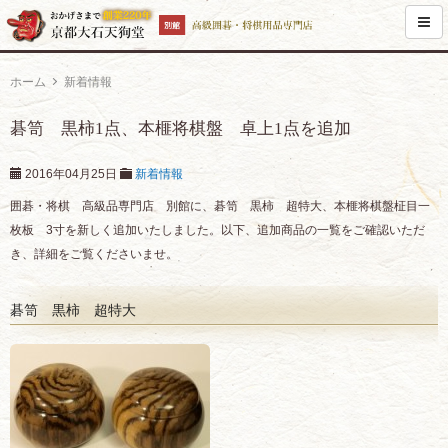
ホーム
新着情報
碁笥 黒柿1点、本榧将棋盤 卓上1点を追加
2016年04月25日
新着情報
囲碁・将棋 高級品専門店 別館に、碁笥 黒柿 超特大、本榧将棋盤柾目一
枚板 3寸を新しく追加いたしました。以下、追加商品の一覧をご確認いただ
き、詳細をご覧くださいませ。
碁笥 黒柿 超特大