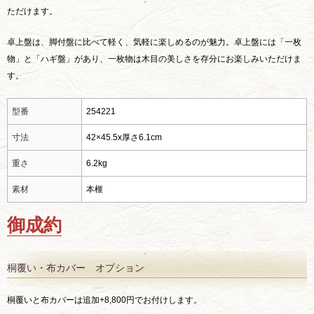
ただけます。
卓上盤は、脚付盤に比べて軽く、気軽に楽しめるのが魅力。卓上盤には「一枚
物」と「ハギ盤」があり、一枚物は木目の美しさを存分にお楽しみいただけま
す。
型番
254221
寸法
42×45.5x厚さ6.1cm
重さ
6.2kg
素材
本榧
御成約
桐覆い・布カバー オプション
桐覆いと布カバーは追加+8,800円でお付けします。