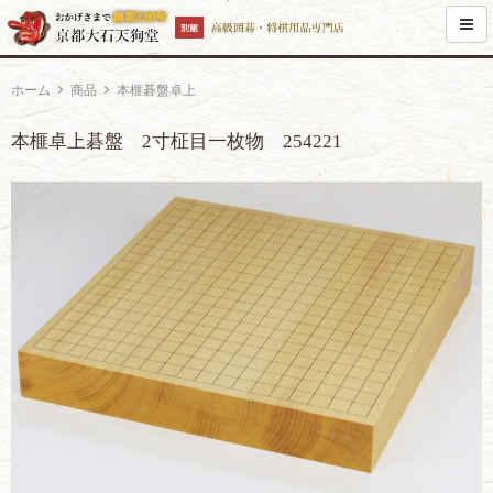
ホーム
商品
本榧碁盤卓上
本榧卓上碁盤 2寸柾目一枚物 254221