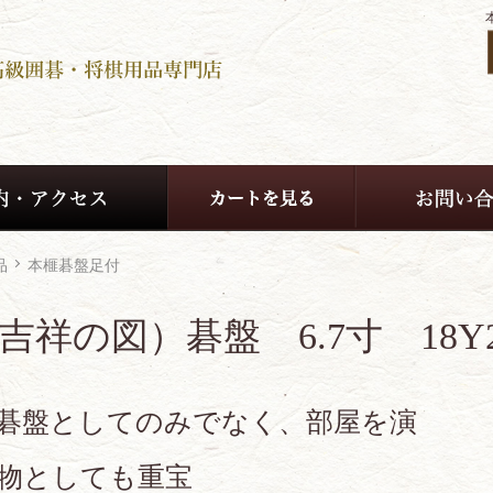
品
本榧碁盤足付
吉祥の図）碁盤 6.7寸 18Y2
碁盤としてのみでなく、部屋を演
物としても重宝