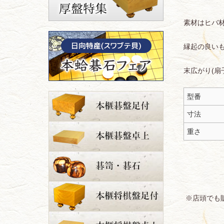
素材はヒバ
縁起の良い
末広がり(
型番
寸法
重さ
※店頭でも