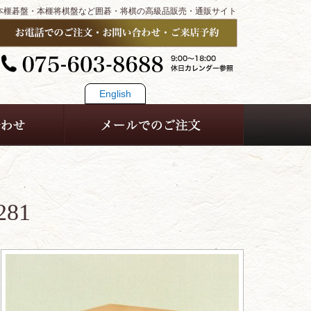
本榧碁盤・本榧将棋盤など囲碁・将棋の高級品販売・通販サイト
English
81