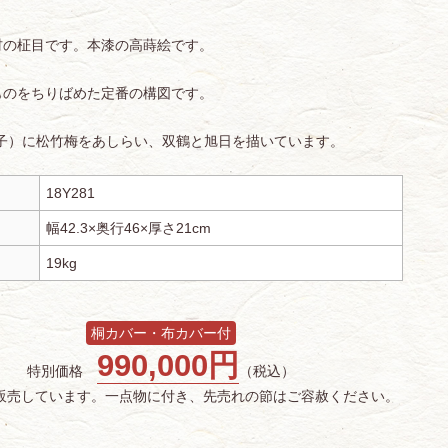
材の柾目です。本漆の高蒔絵です。
ものをちりばめた定番の構図です。
扇子）に松竹梅をあしらい、双鶴と旭日を描いています。
18Y281
幅42.3×奥行46×厚さ21cm
19kg
桐カバー・布カバー付
990,000円
特別価格
（税込）
販売しています。一点物に付き、先売れの節はご容赦ください。