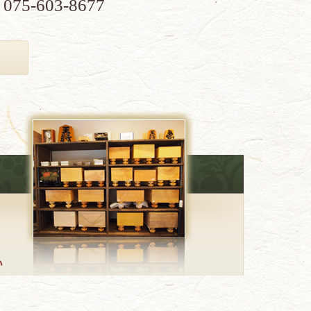
075-603-8677
、