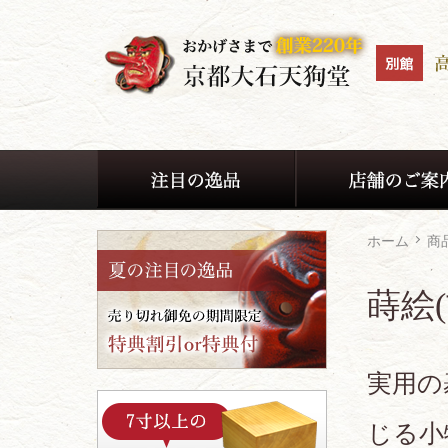
ホーム
商
蒔絵(
実用の
じる小