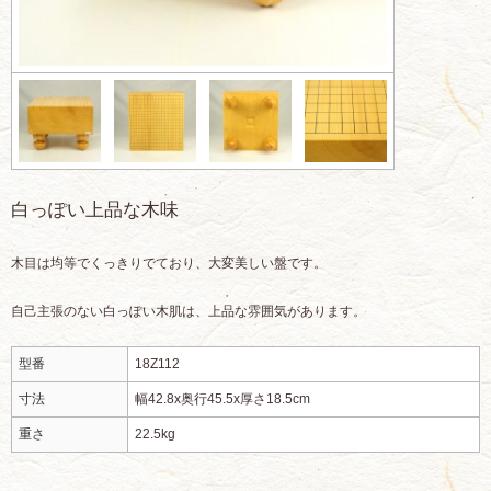
白っぽい上品な木味
木目は均等でくっきりでており、大変美しい盤です。
自己主張のない白っぽい木肌は、上品な雰囲気があります。
型番
18Z112
寸法
幅42.8x奥行45.5x厚さ18.5cm
重さ
22.5kg