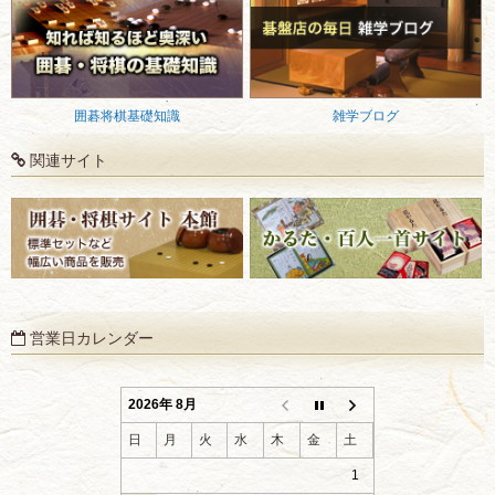
囲碁将棋基礎知識
雑学ブログ
関連サイト
営業日カレンダー
2026年 8月
日
月
火
水
木
金
土
1