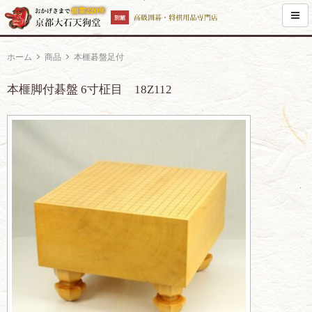
ホーム
商品
本榧碁盤足付
本榧脚付碁盤 6寸柾目 18Z112