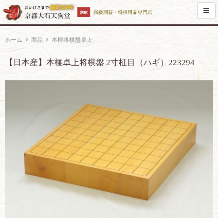
ホーム
商品
本榧将棋盤卓上
【日本産】本榧卓上将棋盤 2寸柾目（ハギ）223294