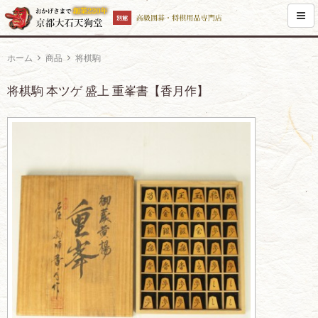
ホーム
商品
将棋駒
将棋駒 本ツゲ 盛上 重峯書【香月作】