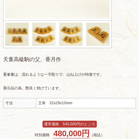
天童高級駒の父、香月作
重峯書は、流れるような一字彫りで、はね上げが特徴です。
展示品の為、艶良く焼けています。
寸法
王将 32x29x10mm
通常価格 540,000円のところ
480,000円
特別価格
（税込）