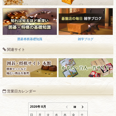
囲碁将棋基礎知識
雑学ブログ
関連サイト
営業日カレンダー
2026年 8月
日
月
火
水
木
金
土