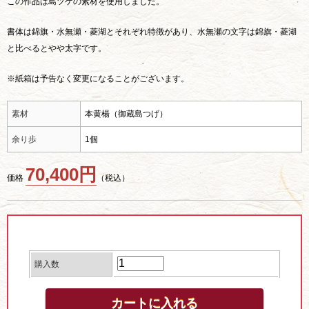
この作品は島ツゲの素材を使用しました。
書体は錦旗・水無瀬・菱湖とそれぞれ特徴があり、水無瀬の文字は錦旗・菱湖
と比べるとやや太字です。
※紙箱は予告なく変更になることがございます。
素材
本黄楊（御蔵島つげ）
余り歩
1個
70,400円
価格
（税込）
購入数