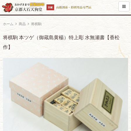
ホーム
商品
将棋駒
将棋駒 本ツゲ（御蔵島黄楊）特上彫 水無瀬書【香松
作】