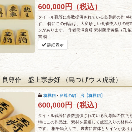
600,000円（税込）
タイトル戦等に多数提供されている良尊師の作 将
す。 特にこの作品は、大変珍しい孔雀杢入りの材
ンがあります。 作者熊澤良尊 素材薩摩黄楊（孔雀
書 特…
詳細表示
 良尊作 盛上宗歩好 （島つげウス虎斑）
将棋駒
•
良尊の駒工房【将棋駒】
600,000円（税込）
タイトル戦等に多数提供されている良尊師の作 将
特にこの作品は、素材を厳選して虎斑入りの材料を
です。 桐平箱入りで、裏書に書体とサインがありま