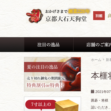
ホーム
新
本榧
2021年0
囲碁・将棋
認いただき