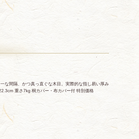
均一な間隔、かつ真っ直ぐな木目。実際的な指し易い厚み
、高さ22.3cm 重さ7kg 桐カバー・布カバー付 特別価格