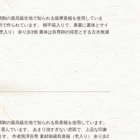
棋駒の最高級生地で知られる薩摩黄楊を使用していま
料で作られています。 桐平箱入りで、裏書に書体とサイ
杢入り） 余り歩3個 書体は良尊師の得意とする古水無瀬
棋駒の最高級生地で知られる島黄楊を使用しています。
選んでいます。 あまり強すぎない虎斑で、上品な印象
す。 作者熊澤良尊 素材御蔵島黄楊（杢入り） 余り歩2