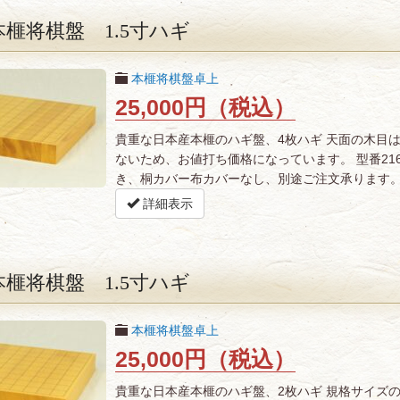
榧将棋盤 1.5寸ハギ
本榧将棋盤卓上
25,000円（税込）
貴重な日本産本榧のハギ盤、4枚ハギ 天面の木目
ないため、お値打ち価格になっています。 型番216083 寸
き、桐カバー布カバーなし、別途ご注文承ります。 
詳細表示
榧将棋盤 1.5寸ハギ
本榧将棋盤卓上
25,000円（税込）
貴重な日本産本榧のハギ盤、2枚ハギ 規格サイズ