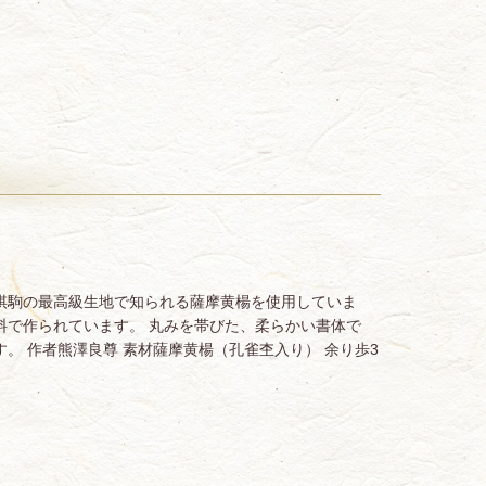
棋駒の最高級生地で知られる薩摩黄楊を使用していま
料で作られています。 丸みを帯びた、柔らかい書体で
。 作者熊澤良尊 素材薩摩黄楊（孔雀杢入り） 余り歩3