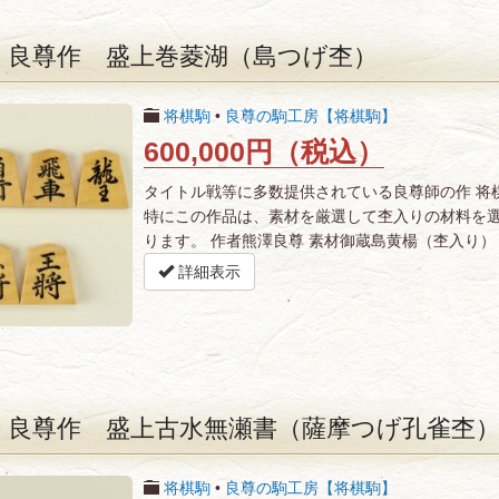
 良尊作 盛上巻菱湖（島つげ杢）
将棋駒
•
良尊の駒工房【将棋駒】
600,000円（税込）
タイトル戦等に多数提供されている良尊師の作 将
特にこの作品は、素材を厳選して杢入りの材料を選
ります。 作者熊澤良尊 素材御蔵島黄楊（杢入り） 
詳細表示
 良尊作 盛上古水無瀬書（薩摩つげ孔雀杢
将棋駒
•
良尊の駒工房【将棋駒】