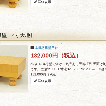
詳細表示
棋盤 4寸天地柾
本榧将棋盤足付
132,000円（税込）
小ぶりの4寸盤ですが、気品ある天地柾目 天面は
です。 型番211151 寸法32.9×36.7×12.1cm
132,000円（税込） …
詳細表示