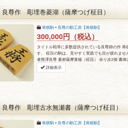
 良尊作 彫埋巻菱湖（薩摩つげ柾目）
将棋駒
•
良尊の駒工房【将棋駒】
300,000円（税込）
タイトル戦等に多数提供されている良尊師の作 将
す。 柾目の駒は、見やすく実践でも目が疲れませ
者熊澤良尊 素材薩摩黄楊（柾目） 余り歩2個 書体は
詳細表示
 良尊作 彫埋古水無瀬書（薩摩つげ柾目）
将棋駒
•
良尊の駒工房【将棋駒】