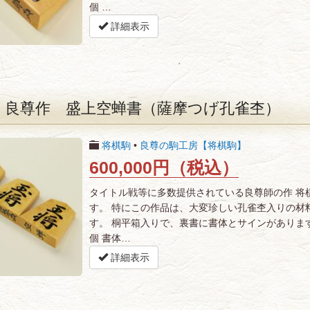
個 …
詳細表示
 良尊作 盛上空蝉書（薩摩つげ孔雀杢）
将棋駒
•
良尊の駒工房【将棋駒】
600,000円（税込）
タイトル戦等に多数提供されている良尊師の作 将
す。 特にこの作品は、大変珍しい孔雀杢入りの材
す。 桐平箱入りで、裏書に書体とサインがあります
個 書体…
詳細表示