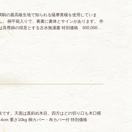
棋駒の最高級生地で知られる薩摩黄楊を使用していま
ん。 桐平箱入りで、裏書に書体とサインがあります。 作
は良尊師の得意とする古水無瀬書 特別価格 300,000…
取です。天面は真斜め木目。四方はどの切り口も木口模
高さ27.4cm 重さ10kg 桐カバー・布カバー付 特別価格