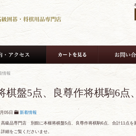
着情報
将棋盤5点、良尊作将棋駒6点
7月05日
新着情報
 高級品専門店 別館に本榧将棋盤5点、良尊作将棋駒6点、合計11点
、詳細をご覧くださいませ。