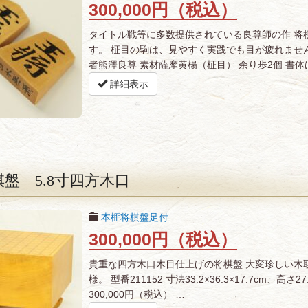
300,000円（税込）
タイトル戦等に多数提供されている良尊師の作 将
す。 柾目の駒は、見やすく実践でも目が疲れませ
者熊澤良尊 素材薩摩黄楊（柾目） 余り歩2個 書体
詳細表示
盤 5.8寸四方木口
本榧将棋盤足付
300,000円（税込）
貴重な四方木口木目仕上げの将棋盤 大変珍しい木
様。 型番211152 寸法33.2×36.3×17.7cm、
300,000円（税込） …