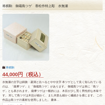
将棋駒 御蔵島ツゲ 香松作特上彫 水無瀬
将棋駒
44,000円（税込）
水無瀬の文字は錦旗・菱湖と比べるとやや太字 本ツゲとして良く知られている
のは、「薩摩ツゲ」と「御蔵島ツゲ」があります。 御蔵島ツゲは単に「島ツ
ゲ」とも表されます。 薩摩ツゲは一般的には、木目が少し荒く男性的な木味で
す。 対して島ツゲは木目が細かく、また木肌も細かく繊細さを感じます。 この
作品は島ツゲの素材を使用しました。 書体…