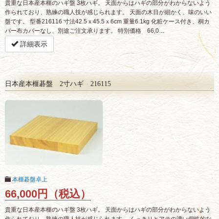
貴重な日本産本榧のハギ盤 3枚ハギ。 天面からはハギの部分がわからないよう
作られており、熟練の職人技が感じられます。 天面の木目が細かく、味のいい
盤です。 型番216116 寸法42.5ｘ45.5ｘ6cm 重量6.1kg 化粧ケース付き、桐カ
バー布カバーなし、別途ご注文承ります。 特別価格 66,0…
詳細表示
日本産本榧碁盤 2寸ハギ 216115
本榧碁盤卓上
66,000円（税込）
貴重な日本産本榧のハギ盤 3枚ハギ。 天面からはハギの部分がわからないよう