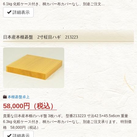
6.1kg 化粧ケース付き、桐カバー布カバーなし、別途ご注文…
詳細表示
日本産本榧碁盤 2寸柾目ハギ 213223
本榧碁盤卓上
58,000円（税込）
貴重な日本産本榧のハギ盤 3枚ハギ。 型番213223 寸法42.5×45.5x6cm 重量
6.3kg 化粧ケース付き、桐カバー布カバーなし、別途ご注文承ります。 特別価
格 58,000円（税込） …
詳細表示