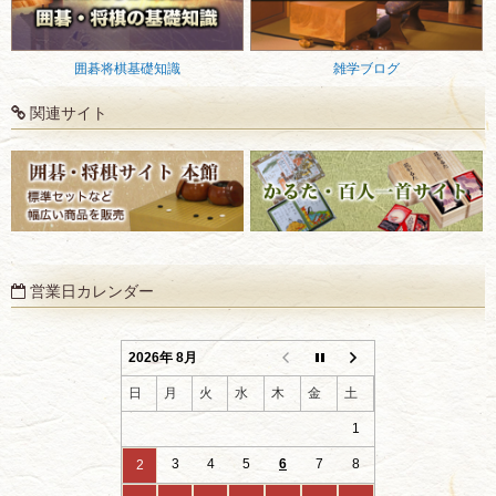
囲碁将棋基礎知識
雑学ブログ
関連サイト
営業日カレンダー
2026年 8月
日
月
火
水
木
金
土
1
3
4
5
6
7
8
2