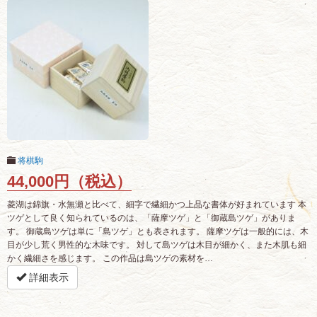
将棋駒
44,000円（税込）
菱湖は錦旗・水無瀬と比べて、細字で繊細かつ上品な書体が好まれています 本
ツゲとして良く知られているのは、「薩摩ツゲ」と「御蔵島ツゲ」がありま
す。 御蔵島ツゲは単に「島ツゲ」とも表されます。 薩摩ツゲは一般的には、木
目が少し荒く男性的な木味です。 対して島ツゲは木目が細かく、また木肌も細
かく繊細さを感じます。 この作品は島ツゲの素材を…
詳細表示