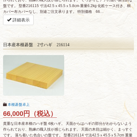
作られており、熟練の職人技が感じられます。 くっきりとアテの濃い個性的な
盤です。 型番216115 寸法42.5ｘ45.5ｘ5.8cm 重量6.2kg 化粧ケース付き、桐
カバー布カバーなし、別途ご注文承ります。 特別価格 66…
詳細表示
日本産本榧碁盤 2寸ハギ 216114
本榧碁盤卓上
66,000円（税込）
貴重な日本産本榧のハギ盤 4枚ハギ。 天面からはハギの部分がわからないよう
作られており、熟練の職人技が感じられます。 天面の木目は細かく、まっすぐ
です。 落ち着いた色合いの盤です。 型番216114 寸法42.5ｘ45.5ｘ5.7cm 重量