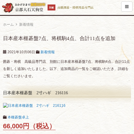
ホーム
新着情報
日本産本榧碁盤7点、将棋駒4点、合計11点を追加
2021年10月06日
新着情報
囲碁・将棋 高級品専門店 別館に日本産本榧碁盤7点、将棋駒4点、合計11点
を新しく追加いたしました。以下、追加商品の一覧をご確認いただき、詳細を
ご覧くださいませ。
日本産本榧碁盤 2寸ハギ 216116
本榧碁盤卓上
66,000円（税込）