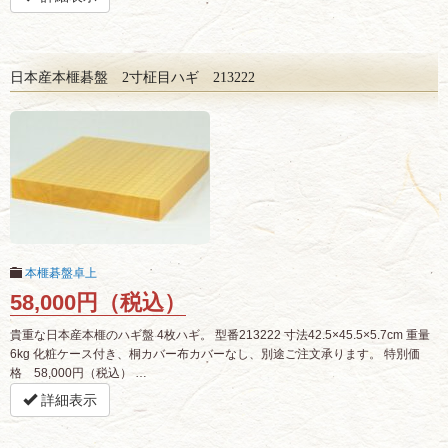
日本産本榧碁盤 2寸柾目ハギ 213222
本榧碁盤卓上
58,000円（税込）
貴重な日本産本榧のハギ盤 4枚ハギ。 型番213222 寸法42.5×45.5×5.7cm 重量
6kg 化粧ケース付き、桐カバー布カバーなし、別途ご注文承ります。 特別価
格 58,000円（税込） …
詳細表示