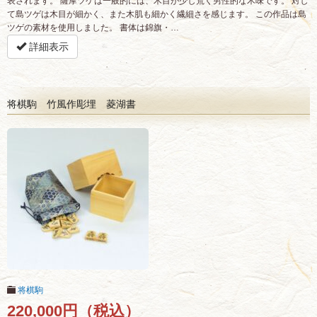
表されます。 薩摩ツゲは一般的には、木目が少し荒く男性的な木味です。 対し
て島ツゲは木目が細かく、また木肌も細かく繊細さを感じます。 この作品は島
ツゲの素材を使用しました。 書体は錦旗・…
詳細表示
将棋駒 竹風作彫埋 菱湖書
将棋駒
220,000円（税込）