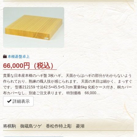
本榧碁盤卓上
66,000円（税込）
貴重な日本産本榧のハギ盤 3枚ハギ。 天面からはハギの部分がわからないよう
作られており、熟練の職人技が感じられます。 天面の木目は細かく、まっすぐ
です。 型番212159 寸法42.5×45.5×5.7cm 重量6kg 化粧ケース付き、桐カバー
布カバーなし、別途ご注文承ります。 特別価格 66,000…
詳細表示
将棋駒 御蔵島ツゲ 香松作特上彫 菱湖