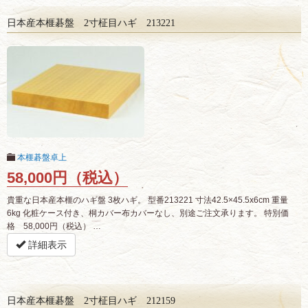
日本産本榧碁盤 2寸柾目ハギ 213221
本榧碁盤卓上
58,000円（税込）
貴重な日本産本榧のハギ盤 3枚ハギ。 型番213221 寸法42.5×45.5x6cm 重量
6kg 化粧ケース付き、桐カバー布カバーなし、別途ご注文承ります。 特別価
格 58,000円（税込） …
詳細表示
日本産本榧碁盤 2寸柾目ハギ 212159