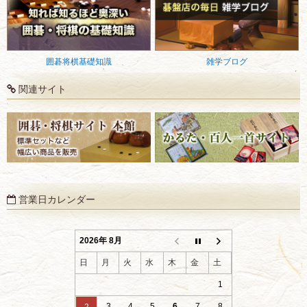
囲碁将棋基礎知識
雑学ブログ
関連サイト
営業日カレンダー
2026年 8月
日
月
火
水
木
金
土
1
3
4
5
6
7
8