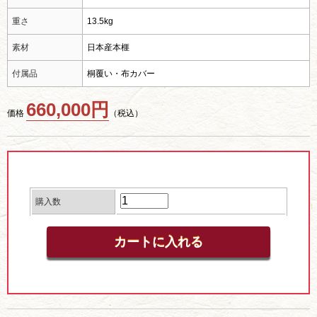
重さ
13.5kg
素材
日本産本榧
付属品
桐覆い・布カバー
660,000円
価格
（税込）
購入数