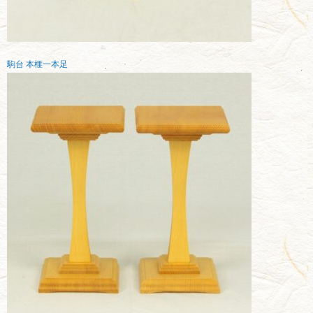
駒台 本榧一本足