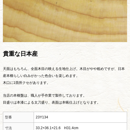
貴重な日本産
天面はもちろん、全面木目の映える生地仕上げ。木目がやや粗めですが、日本
産本榧らしい白みがかった色合いを楽しめます。
木口に1箇所クセがあります。
当店の本榧盤は、職人が手作業で製作しております。
目盛りは本漆による太刀盛り、表面は本蝋仕上げとなります。
型番
23Y134
寸法
33.2×36.1×21.6 H31.4cm