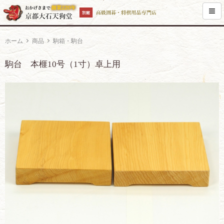
ホーム
商品
駒箱・駒台
駒台 本榧10号（1寸）卓上用