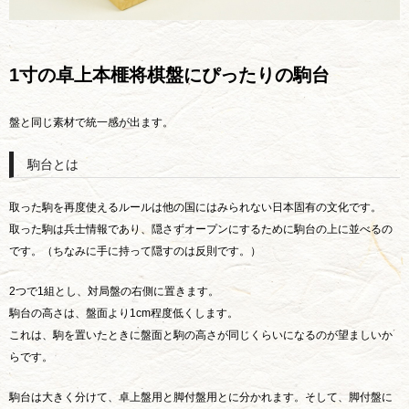
1寸の卓上本榧将棋盤にぴったりの駒台
盤と同じ素材で統一感が出ます。
駒台とは
取った駒を再度使えるルールは他の国にはみられない日本固有の文化です。
取った駒は兵士情報であり、隠さずオープンにするために駒台の上に並べるの
です。（ちなみに手に持って隠すのは反則です。）
2つで1組とし、対局盤の右側に置きます。
駒台の高さは、盤面より1cm程度低くします。
これは、駒を置いたときに盤面と駒の高さが同じくらいになるのが望ましいか
らです。
駒台は大きく分けて、卓上盤用と脚付盤用とに分かれます。そして、脚付盤に