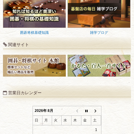
囲碁将棋基礎知識
雑学ブログ
関連サイト
営業日カレンダー
2026年 8月
日
月
火
水
木
金
土
1