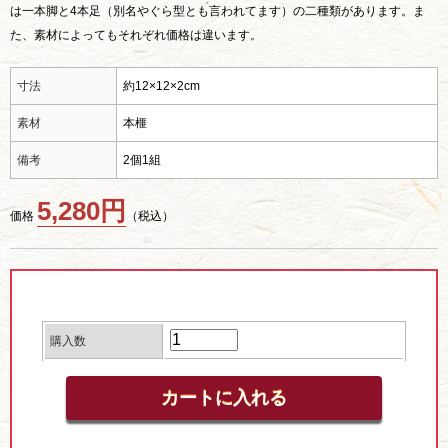
は一本脚と4本足（別名やぐら型とも言われてます）の二種類があります。ま
た、素材によってもそれぞれ価格は違います。
寸法
約12×12×2cm
素材
本榧
備考
2個1組
5,280円
価格
（税込）
購入数